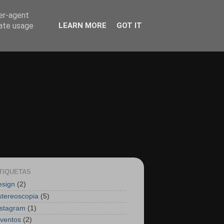
ser-agent
rate usage
LEARN MORE
GOT IT
TIQUETAS
esign
(2)
stereoscopia
(5)
nstagram
(1)
nventos
(2)