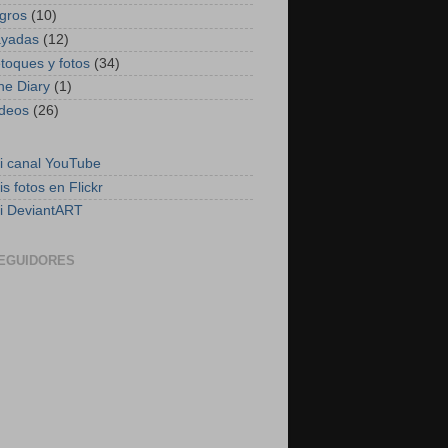
ogros
(10)
ayadas
(12)
etoques y fotos
(34)
he Diary
(1)
ideos
(26)
i canal YouTube
is fotos en Flickr
i DeviantART
EGUIDORES