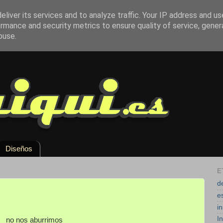
liver its services and to analyze traffic. Your IP address and u
rmance and security metrics to ensure quality of service, gene
buse.
Diseños
E
d
e
i
I
no nos aburrimos