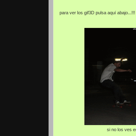
para ver los gif3D pulsa aquí abajo...!!!
si no los ves 