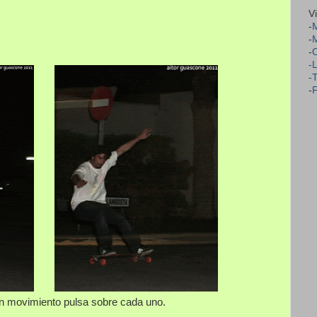
V
-
M
-
-
-
-
-
F
en movimiento pulsa sobre cada uno.