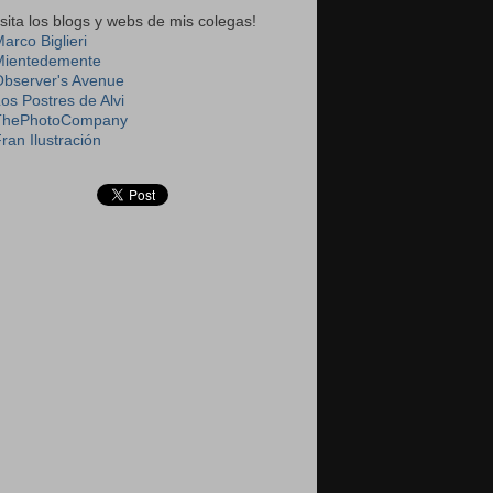
isita los blogs y webs de mis colegas!
arco Biglieri
Mientedemente
Observer's Avenue
Los Postres de Alvi
ThePhotoCompany
ran Ilustración