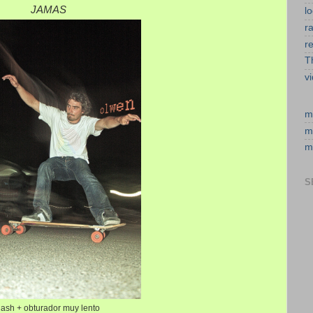
JAMAS
l
r
r
T
v
m
m
m
S
flash + obturador muy lento