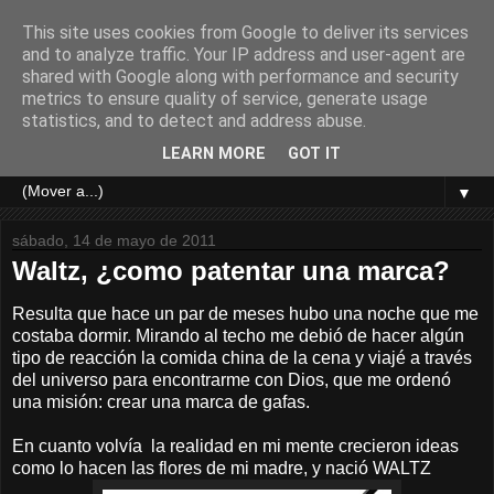
This site uses cookies from Google to deliver its services
and to analyze traffic. Your IP address and user-agent are
shared with Google along with performance and security
metrics to ensure quality of service, generate usage
statistics, and to detect and address abuse.
LEARN MORE
GOT IT
▼
sábado, 14 de mayo de 2011
Waltz, ¿como patentar una marca?
Resulta que hace un par de meses hubo una noche que me
costaba dormir. Mirando al techo me debió de hacer algún
tipo de reacción la comida china de la cena y viajé a través
del universo para encontrarme con Dios, que me ordenó
una misión: crear una marca de gafas.
En cuanto volvía la realidad en mi mente crecieron ideas
como lo hacen las flores de mi madre, y nació WALTZ