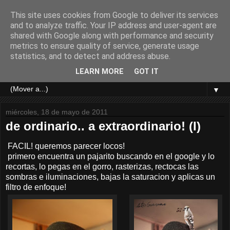
This site uses cookies from Google to deliver its services
and to analyze traffic. Your IP address and user-agent are
shared with Google along with performance and security
metrics to ensure quality of service, generate usage
statistics, and to detect and address abuse.
LEARN MORE
GOT IT
▼
miércoles, 18 de mayo de 2011
de ordinario.. a extraordinario! (I)
FACIL! queremos parecer locos!
primero encuentra un pajarito buscando en el google y lo
recortas, lo pegas en el gorro, rasterizas, rectocas las
sombras e iluminaciones, bajas la saturacion y aplicas un
filtro de enfoque!